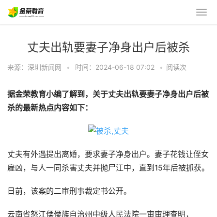
丈夫出轨要妻子净身出户后被杀
来源：深圳新闻网
•
时间：2024-06-18 07:02
•
阅读
次
据金荣教育小编了解到，关于丈夫出轨要妻子净身出户后被
杀的最新热点内容如下：
丈夫有外遇提出离婚，要求妻子净身出户。妻子花钱让侄女
雇凶，与人一同杀害丈夫并抛尸江中，直到15年后被抓获。
日前，该案的二审刑事裁定书公开。
云南省怒江傈僳族自治州中级人民法院一审审理查明，