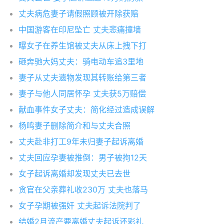
丈夫病危妻子请假照顾被开除获赔
中国游客在印尼坠亡 丈夫悲痛撞墙
曝女子在养生馆被丈夫从床上拽下打
砸奔驰大妈丈夫：骑电动车追3里地
妻子从丈夫遗物发现其转账给第三者
妻子与他人同居怀孕 丈夫获5万赔偿
献血事件女子丈夫：简化经过造成误解
杨鸣妻子删除简介和与丈夫合照
丈夫赴非打工9年未归妻子起诉离婚
丈夫回应孕妻被推倒：男子被拘12天
女子起诉离婚却发现丈夫已去世
贪官在父亲葬礼收230万 丈夫也落马
女子孕期被强奸 丈夫起诉法院判了
结婚2月流产要离婚丈夫起诉还彩礼