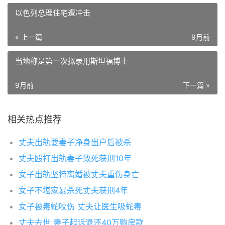
以色列总理住宅遭冲击
« 上一篇
9月前
当地称是第一次拟录用斯坦福博士
9月前
下一篇 »
相关热点推荐
丈夫出轨要妻子净身出户后被杀
丈夫殴打出轨妻子致死获刑10年
女子出轨坚持离婚被丈夫重伤身亡
女子不堪家暴杀死丈夫获刑4年
女子被毒蛇咬伤 丈夫让医生吸蛇毒
丈夫去世 妻子起诉退还40万购房款