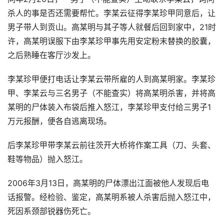
杀人的事是否还需要帮忙。李某云征得李某珍甲同意后，让
男子带人到贡山。高某明与其子等人就餐后回到家中，21时
许，高某明误服下由李某珍甲事先用安定粉末替换的胶囊，
之后熟睡在客厅沙发上。
李某珍甲便打电话让李某云带所雇的人到高某明家。李某珍
甲、李某云与三名男子（不能查实）将高某明杀害，并将高
某明的尸体装入布袋后推入怒江，李某珍甲支付给三男子1
万元报酬，便各自逃离现场。
后李某珍甲带李某云前往茨开大桥将作案工具（刀、头套、
鞋等物品）抛入怒江。
2006年3月13日，高某明的尸体漂出江面被他人发现后电
话报警。经检验、鉴定，高某明系被人杀害后抛入怒江中，
死因系颈部锐器伤死亡。