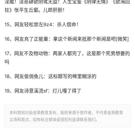
淫威！淫恶肆欲阴骘无益！人生宝鉴《阴律无情》《欲海回
狂》怅平生丘壑。儿郎肝胆！
15、网友轻松崇左9z4：杀人偿命！
16、网友充了正能量：拿这个新闻来抵那个新闻是吧[微笑]
17、网友不及物动物：两家人都完了，这是那个死男想要的
吗
18、网友俊俏鱼儿：这标题写的稀里糊涂的
19、网友诗意溪流sf：灯儿嘎了得了
本科普知识由金荣教育发布，版权来源于原作者，不代表金荣教育
立场和观点，如有标注错误或侵犯利益请联系我们。