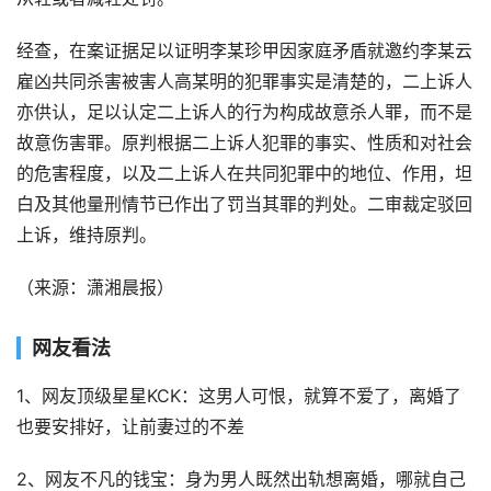
经查，在案证据足以证明李某珍甲因家庭矛盾就邀约李某云
雇凶共同杀害被害人高某明的犯罪事实是清楚的，二上诉人
亦供认，足以认定二上诉人的行为构成故意杀人罪，而不是
故意伤害罪。原判根据二上诉人犯罪的事实、性质和对社会
的危害程度，以及二上诉人在共同犯罪中的地位、作用，坦
白及其他量刑情节已作出了罚当其罪的判处。二审裁定驳回
上诉，维持原判。
（来源：潇湘晨报）
网友看法
1、网友顶级星星KCK：这男人可恨，就算不爱了，离婚了
也要安排好，让前妻过的不差
2、网友不凡的钱宝：身为男人既然出轨想离婚，哪就自己