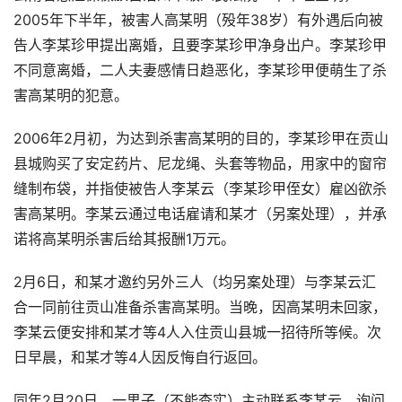
2005年下半年，被害人高某明（殁年38岁）有外遇后向被
告人李某珍甲提出离婚，且要李某珍甲净身出户。李某珍甲
不同意离婚，二人夫妻感情日趋恶化，李某珍甲便萌生了杀
害高某明的犯意。
2006年2月初，为达到杀害高某明的目的，李某珍甲在贡山
县城购买了安定药片、尼龙绳、头套等物品，用家中的窗帘
缝制布袋，并指使被告人李某云（李某珍甲侄女）雇凶欲杀
害高某明。李某云通过电话雇请和某才（另案处理），并承
诺将高某明杀害后给其报酬1万元。
2月6日，和某才邀约另外三人（均另案处理）与李某云汇
合一同前往贡山准备杀害高某明。当晚，因高某明未回家，
李某云便安排和某才等4人入住贡山县城一招待所等候。次
日早晨，和某才等4人因反悔自行返回。
同年2月20日，一男子（不能查实）主动联系李某云，询问