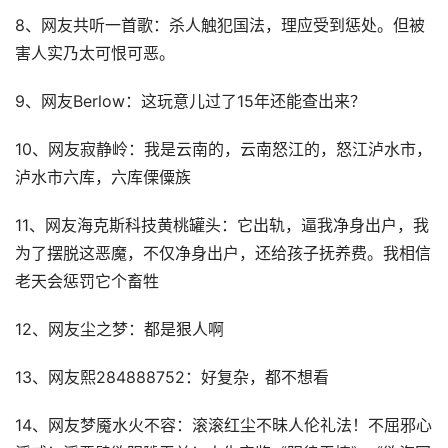
8、网友共听一首歌：杀人触犯国法，理应受到惩处。但被
害人实乃太可恨可恶。
9、网友Berlow：这玩意儿过了15年还能查出来？
10、网友寂静岭：我是云南的，云南怒江的，怒江泸水市，
泸水市六库，六库傈僳族
11、网友海克斯科技黄桃罐头：它出轨，逼我净身出户，我
为了摆脱这恶魔，不仅净身出户，还给孩子抚养费。我相信
老天会惩罚它个畜牲
12、网友尘之梦：都是狠人啊
13、网友熙284888752：好复杂，都不想看
14、网友梦魇水火不容：滚滚红尘不昧人伦礼法！不屈邪心