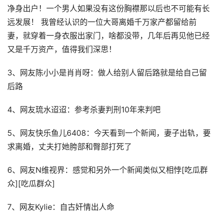
净身出户！一个男人如果没有这份胸襟那以后也不可能有长
远发展！ 我曾经认识的一位大哥离婚千万家产都留给前
妻，就穿着一身衣服出家门，啥都没带，几年后再见他已经
又是千万资产，值得我们深思！
3、网友陈小小是肖肖呀：做人给别人留后路就是给自己留
后路
4、网友琉水迢迢：参考杀妻判刑10年来判吧
5、网友快乐鱼儿6408：今天看到一个新闻，妻子出轨，要
求离婚，丈夫打她胯部和臀部打死了
6、网友N维视界：感觉和另外一个新闻类似又相悖[吃瓜群
众][吃瓜群众]
7、网友Kylie：自古奸情出人命