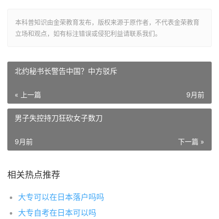
本科普知识由金荣教育发布，版权来源于原作者，不代表金荣教育
立场和观点，如有标注错误或侵犯利益请联系我们。
北约秘书长警告中国？中方驳斥
« 上一篇
9月前
男子失控持刀狂砍女子数刀
9月前
下一篇 »
相关热点推荐
大专可以在日本落户吗吗
大专自考在日本可以吗