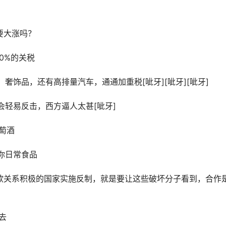
要大涨吗？
0%的关税
奢饰品，还有高排量汽车，通通加重税[呲牙][呲牙][呲牙]
会轻易反击，西方逼人太甚[呲牙]
萄酒
你日常食品
中欧关系积极的国家实施反制，就是要让这些破坏分子看到，合作
去