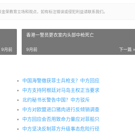
表金荣教育立场和观点，如有标注错误或侵犯利益请联系我们。
香港一警员更衣室内头部中枪死亡
9月前
9月前
下一篇 
中国海警缴获菲士兵枪支？中方回应
中方支持阿根廷对马岛主权正当要求
北约秘书长警告中国？中方驳斥
中方对欧盟进口猪肉进行反倾销调查
中方回应会否用致命力量应对菲船只
中方坚决反制菲方升级事态危险行径