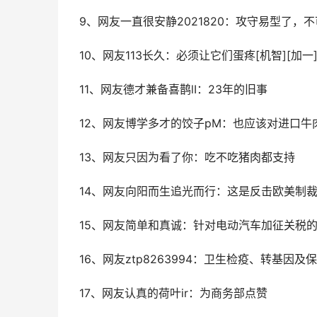
9、网友一直很安静2021820：攻守易型了，
10、网友113长久：必须让它们蛋疼[机智][加一
11、网友德才兼备喜鹊lI：23年的旧事
12、网友博学多才的饺子pM：也应该对进口牛
13、网友只因为看了你：吃不吃猪肉都支持
14、网友向阳而生追光而行：这是反击欧美制裁中
15、网友简单和真诚：针对电动汽车加征关税
16、网友ztp8263994：卫生检疫、转基因
17、网友认真的荷叶ir：为商务部点赞