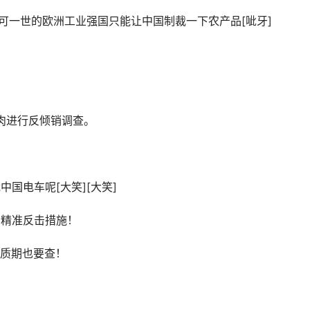
不可一世的欧洲工业强国只能让中国制裁一下农产品[呲牙]
]
肉进行反倾销调查。
国电车呢[大笑][大笑]
的精准反击措施！
及保质期也要查！