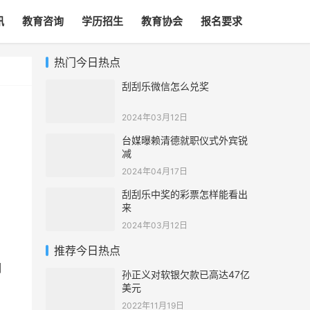
讯
教育咨询
学历招生
教育协会
报名要求
热门今日热点
刮刮乐微信怎么兑奖
2024年03月12日
台媒曝赖清德就职仪式外宾锐
减
2024年04月17日
刮刮乐中奖的彩票怎样能看出
来
2024年03月12日
，
推荐今日热点
调
孙正义对软银欠款已高达47亿
美元
2022年11月19日