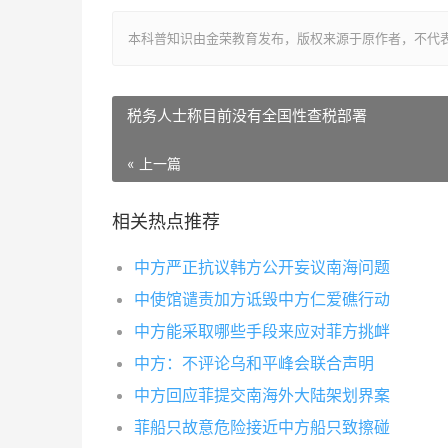
本科普知识由金荣教育发布，版权来源于原作者，不代
税务人士称目前没有全国性查税部署
« 上一篇
相关热点推荐
中方严正抗议韩方公开妄议南海问题
中使馆谴责加方诋毁中方仁爱礁行动
中方能采取哪些手段来应对菲方挑衅
中方：不评论乌和平峰会联合声明
中方回应菲提交南海外大陆架划界案
菲船只故意危险接近中方船只致擦碰