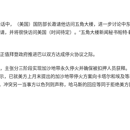
的通话中，（美国）国防部长邀请他访问五角大楼，进一步讨论中
请，并将很快访问美国（时间待定）。”五角大楼新闻秘书帕特·
正值拜登政府推进巴以双方达成停火协议之际。
，主张分三阶段实现加沙地带永久停火并确保被扣押人员获释。
表示，已就美方上月末提出的加沙地带停火方案向卡塔尔和埃及等
容。冲突另一当事方以色列则声称，哈马斯的回应等同于拒绝美方