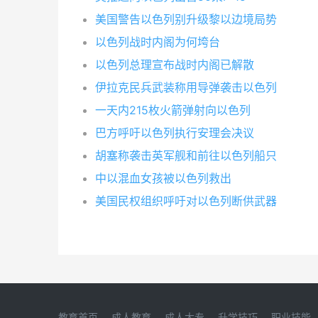
美国警告以色列别升级黎以边境局势
以色列战时内阁为何垮台
以色列总理宣布战时内阁已解散
伊拉克民兵武装称用导弹袭击以色列
一天内215枚火箭弹射向以色列
巴方呼吁以色列执行安理会决议
胡塞称袭击英军舰和前往以色列船只
中以混血女孩被以色列救出
美国民权组织呼吁对以色列断供武器
教育首页
成人教育
成人大专
升学技巧
职业技能