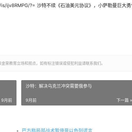
com/is/ijv8RMPG/?= 沙特不续《石油美元协议》，小萨勒曼巨大
表金荣教育立场和观点，如有标注错误或侵犯利益请联系我们。
沙特：解决乌克兰冲突需要俄参与
9月前
9月前
下一篇 
巴方称局部战术暂停是以色列谎言