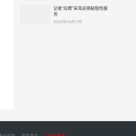
记者“应聘”采耳店揭秘隐性服
务
2024年04月17日
专业机构
学历报名
广东助学金