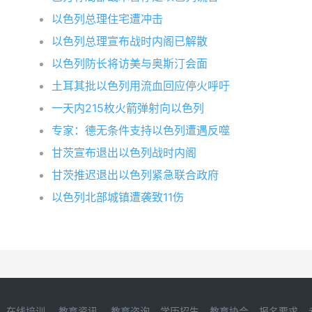
以色列总理住宅遭冲击
以色列总理宣布战时内阁已解散
以色列防长将访美与奥斯汀会面
土耳其批以色列用流血回应停火呼吁
一天内215枚火箭弹射向以色列
专家：德无条件支持以色列遭遇反噬
甘茨宣布退出以色列战时内阁
甘茨推迟退出以色列紧急联合政府
以色列北部城镇遭袭致11伤
在线培训
教育资讯
教育咨询
学历招生
教育协会
报名要求