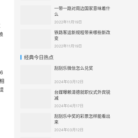
一带一路对周边国家意味着什
么
2022年11月19日
东
铁路客运新规程带来哪些新改
赖
变
2022年11月19日
经典今日热点
刮刮乐微信怎么兑奖
6
相
2024年03月12日
提
台媒曝赖清德就职仪式外宾锐
减
2024年04月17日
刮刮乐中奖的彩票怎样能看出
来
2024年03月12日