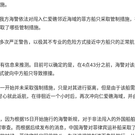
施。
，我方海警依法对闯入仁爱礁邻近海域的菲方船只采取管制措施，
取了哪些管制措施。
方多次严正警告，以极其不专业的危险方式接近中方船只的正常航
有信息来推测。目前可以确定的是，在4点43分之前，海警对该
方式驶向中方船只导致擦撞。
一开始并未采取强制措施，只是对其进行驱离，但是由于该船需
不甘心就此返航，在徘徊近一个小时后，再次冲向仁爱礁海域，并
，因为根据15日开始施行的海警新规，对于非法闯入的外国船
留审查。而根据后续发布的消息，中国海警对菲律宾运补船采取