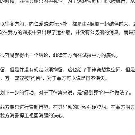
的时候，菲律宾船只困兽犹斗，为了逃避管制进而危险航行，从
以往菲方船只向仁爱礁进行运补，都是由4艘船一起结伴前来，
次在我方的通报中只出现了运补船，并没有公务船的消息，而是
很容易就得出一个结论，菲律宾方面在试探中方的底线。
留，但是并没有规定必须拘留，这也给了菲律宾想象空间。但是
，万一双双被“拘留”，对于菲方可以说是得不偿失。
划下一步的行动，对于菲律宾来说，是“最划算”的一种做法了。
菲方船只进行管制措施、在其异动的时候强硬登船、在菲方船只
我方海警捍卫祖国海疆的决心。