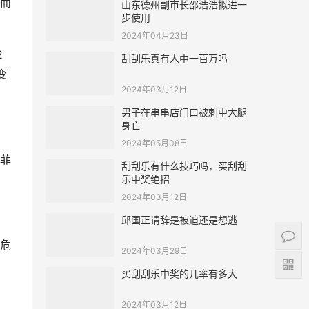
而
山东德州副市长邵浩浩拟进一
步使用
2024年04月23日
2
刮刮乐真有人中一百万吗
变
2024年03月12日
男子在串串店门口被刺中大腿
身亡
2024年05月08日
菲
刮刮乐有什么技巧吗，买刮刮
乐中奖绝招
2024年03月12日
邱国正请辞是被迫还是想逃
危
2024年03月29日
买刮刮乐中奖的几率有多大
2024年03月12日