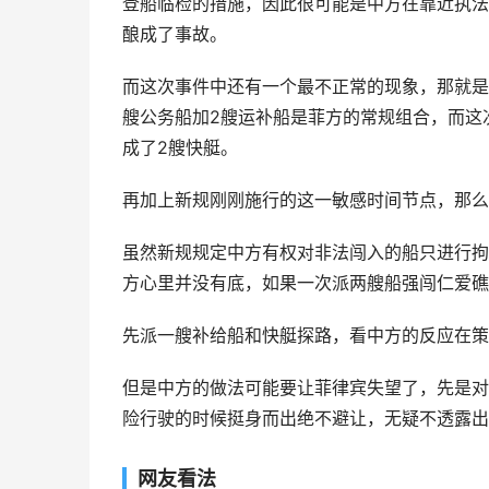
登船临检的措施，因此很可能是中方在靠近执法
酿成了事故。
而这次事件中还有一个最不正常的现象，那就是
艘公务船加2艘运补船是菲方的常规组合，而这
成了2艘快艇。
再加上新规刚刚施行的这一敏感时间节点，那么
虽然新规规定中方有权对非法闯入的船只进行拘
方心里并没有底，如果一次派两艘船强闯仁爱礁
先派一艘补给船和快艇探路，看中方的反应在策
但是中方的做法可能要让菲律宾失望了，先是对
险行驶的时候挺身而出绝不避让，无疑不透露出
网友看法