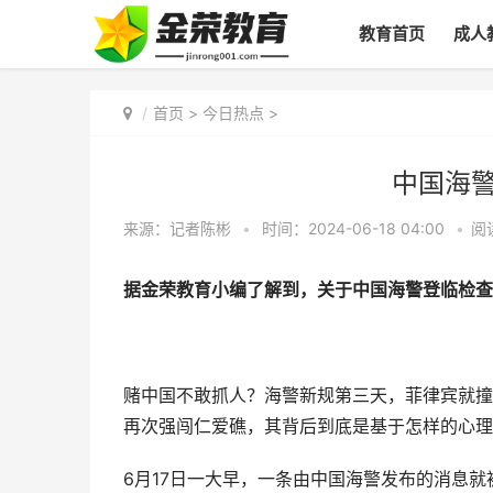
教育首页
成人
首页
>
今日热点
>
中国海
来源：记者陈彬
•
时间：2024-06-18 04:00
•
阅
据金荣教育小编了解到，关于中国海警登临检查
赌中国不敢抓人？海警新规第三天，菲律宾就撞
再次强闯仁爱礁，其背后到底是基于怎样的心理
6月17日一大早，一条由中国海警发布的消息