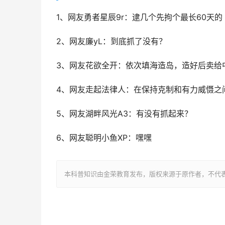
1、网友勇者星辰9r：逮几个先拘个最长60天的
2、网友廉yL：到底抓了没有？
3、网友花欲全开：依次填海造岛，造好后卖给中国
4、网友走起法律人：在保持克制和有力威慑之
5、网友湖畔风光A3：有没有抓起来？
6、网友聪明小鱼XP：嘿嘿
本科普知识由金荣教育发布，版权来源于原作者，不代