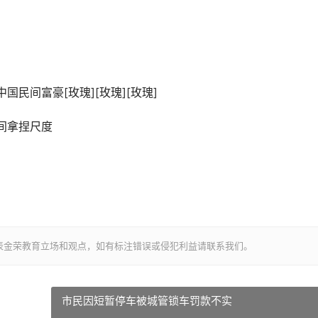
民间富豪[玫瑰][玫瑰][玫瑰]
间拿捏尺度
表金荣教育立场和观点，如有标注错误或侵犯利益请联系我们。
市民因短暂停车被城管锁车罚款不实