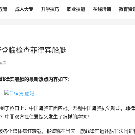
教育
成人大专
升学技巧
职业技能
在线培训
教育资
警登临检查菲律宾船艇
读
次
菲律宾船艇的最新热点内容如下：
到了枪口上，中国海警正面应战。无视中国海警执法新规，菲律
？中菲双方在仁爱礁又发生了怎样的摩擦？
就被各个媒体疯狂转载，报道称在当天一艘菲律宾运补船非法闯进