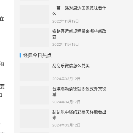
一带一路对周边国家意味着什
么
在
2022年11月19日
铁路客运新规程带来哪些新改
变
2022年11月19日
经典今日热点
船
刮刮乐微信怎么兑奖
2024年03月12日
要
台媒曝赖清德就职仪式外宾锐
减
由
2024年04月17日
刮刮乐中奖的彩票怎样能看出
舶
来
了
2024年03月12日